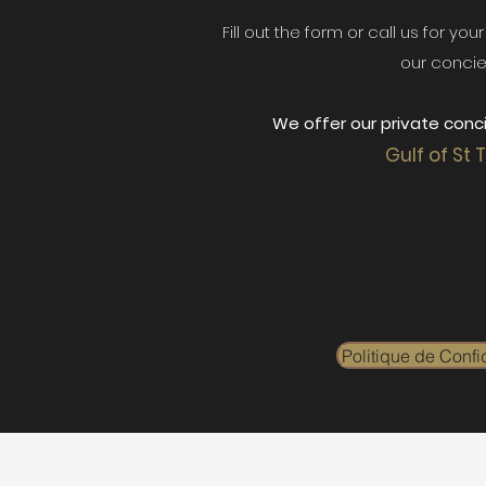
Fill out the form or call us for yo
our concie
We offer our private conci
Gulf of St 
Politique de Confid