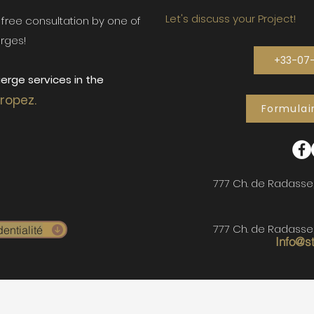
Let's discuss your Project!
ur free consultation by one of
rges!
+33-07
erge services in the
Tropez.
Formulai
777 Ch. de Radasse
777 Ch. de Radasse
entialité
Info@s