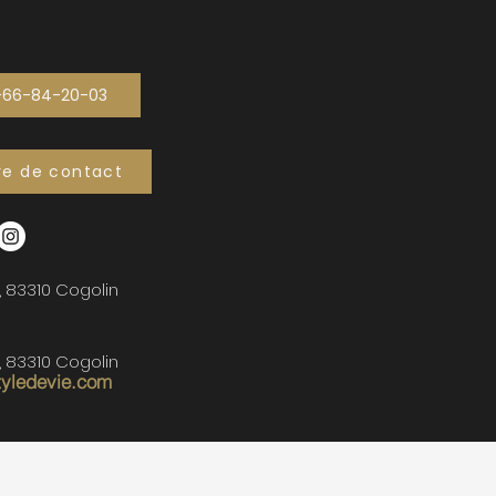
-66-84-20-03
re de contact
, 83310 Cogolin
, 83310 Cogolin
tyledevie.com