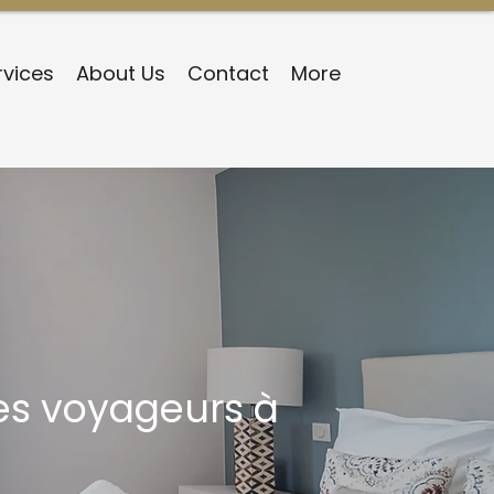
rvices
About Us
Contact
More
es voyageurs à