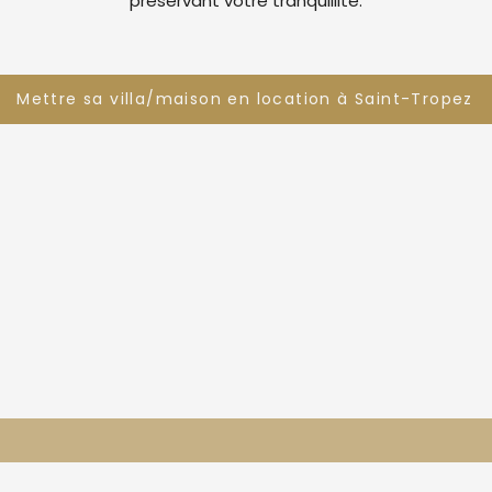
préservant votre tranquillité.
Mettre sa villa/maison en location à Saint-Tropez