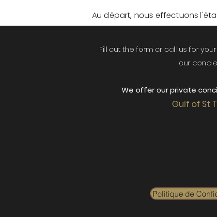
Au départ, nous effectuons l'état 
Fill out the form or call us for yo
our concie
We offer our private conci
Gulf of St 
Politique de Confid