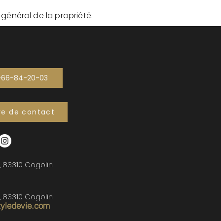
t général de la propriété.
-66-84-20-03
re de contact
, 83310 Cogolin
, 83310 Cogolin
tyledevie.com