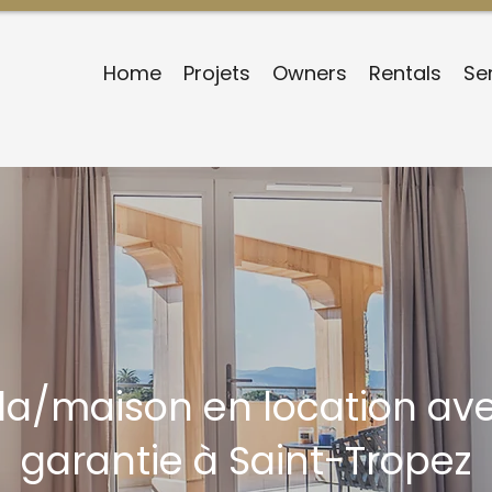
Home
Projets
Owners
Rentals
Se
lla/maison en location ave
garantie à Saint-Tropez