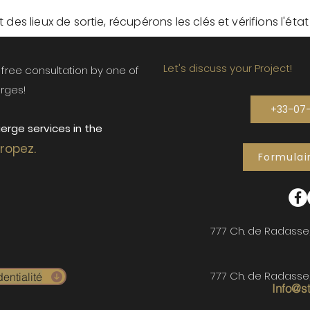
des lieux de sortie, récupérons les clés et vérifions l'éta
Let's discuss your Project!
ur free consultation by one of
rges!
+33-07
erge services in the
Tropez.
Formulai
777 Ch. de Radasse
777 Ch. de Radasse
entialité
Info@s