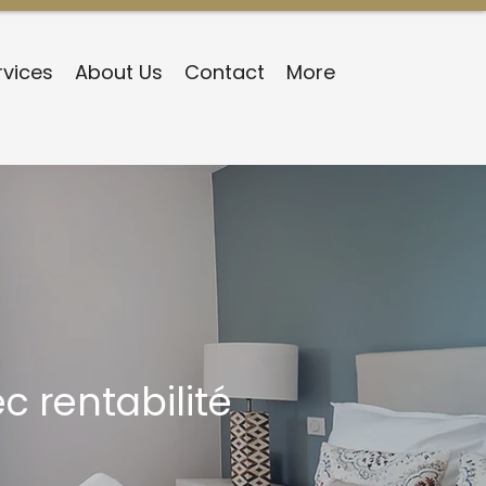
rvices
About Us
Contact
More
c rentabilité