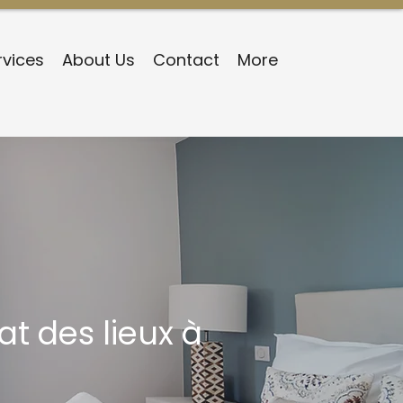
rvices
About Us
Contact
More
at des lieux à