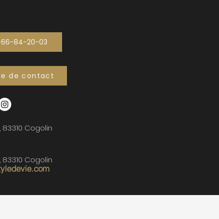
-66-84-20-03
re de contact
, 83310 Cogolin
, 83310 Cogolin
tyledevie.com