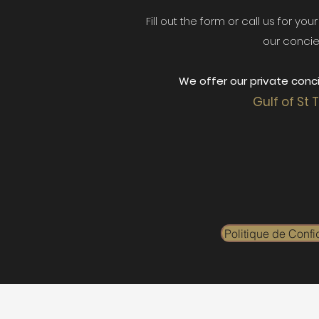
Fill out the form or call us for yo
our concie
We offer our private conci
Gulf of St 
Politique de Confid