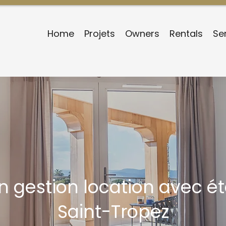
Home
Projets
Owners
Rentals
Se
n gestion location avec ét
Saint-Tropez