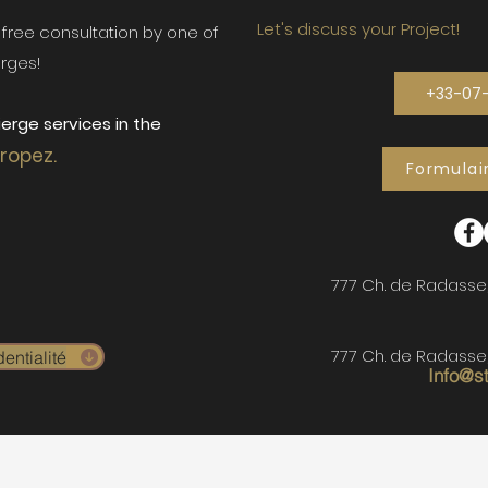
Let's discuss your Project!
ur free consultation by one of
rges!
+33-07
erge services in the
Tropez.
Formulai
777 Ch. de Radasse
777 Ch. de Radasse
entialité
Info@s