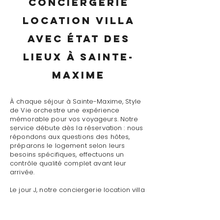
conciergerie
location villa
avec état des
lieux à Sainte-
Maxime
À chaque séjour à Sainte-Maxime, Style
de Vie orchestre une expérience
mémorable pour vos voyageurs. Notre
service débute dès la réservation : nous
répondons aux questions des hôtes,
préparons le logement selon leurs
besoins spécifiques, effectuons un
contrôle qualité complet avant leur
arrivée.
Le jour J, notre conciergerie location villa
avec état des lieux à Sainte-Maxime
assure un accueil personnalisé avec
présentation détaillée du logement,