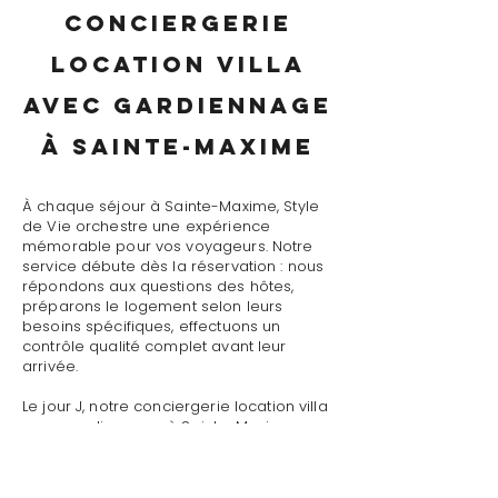
conciergerie
location villa
avec gardiennage
à Sainte-Maxime
À chaque séjour à Sainte-Maxime, Style
de Vie orchestre une expérience
mémorable pour vos voyageurs. Notre
service débute dès la réservation : nous
répondons aux questions des hôtes,
préparons le logement selon leurs
besoins spécifiques, effectuons un
contrôle qualité complet avant leur
arrivée.
Le jour J, notre conciergerie location villa
avec gardiennage à Sainte-Maxime
assure un accueil personnalisé avec
présentation détaillée du logement,
remise des clés et des accès, explication