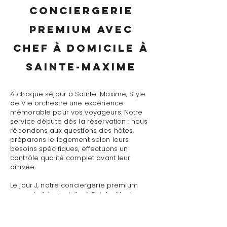
conciergerie
premium avec
chef à domicile à
Sainte-Maxime
À chaque séjour à Sainte-Maxime, Style
de Vie orchestre une expérience
mémorable pour vos voyageurs. Notre
service débute dès la réservation : nous
répondons aux questions des hôtes,
préparons le logement selon leurs
besoins spécifiques, effectuons un
contrôle qualité complet avant leur
arrivée.
Le jour J, notre conciergerie premium
avec chef à domicile à Sainte-Maxime
assure un accueil personnalisé avec
présentation détaillée du logement,
remise des clés et des accès, explication