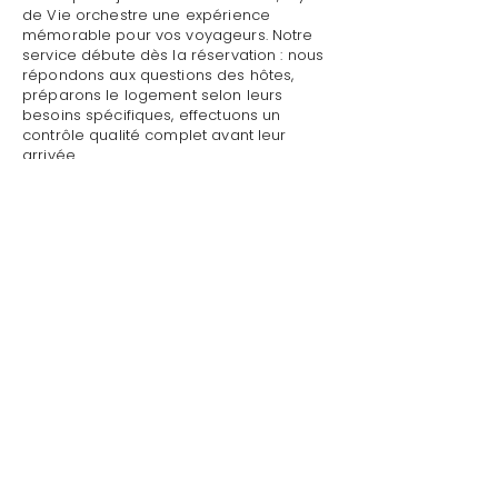
de Vie orchestre une expérience
mémorable pour vos voyageurs. Notre
service débute dès la réservation : nous
répondons aux questions des hôtes,
préparons le logement selon leurs
besoins spécifiques, effectuons un
contrôle qualité complet avant leur
arrivée.
Mettre sa villa/maison en location avec
conseil en décoration d'intérieurs à
Sainte-Maxime : Style de Vie assure un
accueil personnalisé avec présentation
détaillée du logement, remise des clés
et des accès, explication du
fonctionnement des équipements
(climatisation, piscine, système audio,
WiFi).
Mettre sa villa/maison en location avec
conseil en décoration d'intérieurs à
Sainte-Maxime par Style de Vie est une
garantie pour toute demande :
dépannage technique,
recommandations de restaurants,