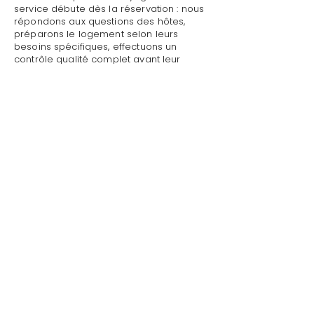
service débute dès la réservation : nous
répondons aux questions des hôtes,
préparons le logement selon leurs
besoins spécifiques, effectuons un
contrôle qualité complet avant leur
arrivée.
Mettre sa villa/maison en location avec
occupation toute l'année à Sainte-
Maxime : Style de Vie assure un accueil
personnalisé avec présentation détaillée
du logement, remise des clés et des
accès, explication du fonctionnement
des équipements (climatisation, piscine,
système audio, WiFi).
Mettre sa villa/maison en location avec
occupation toute l'année à Sainte-
Maxime par Style de Vie est une garantie
pour toute demande : dépannage
technique, recommandations de
restaurants, organisation d'activités,
livraison de courses.
Au départ, nous effectuons l'état des