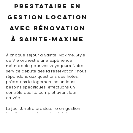
prestataire en
gestion location
avec rénovation
à Sainte-Maxime
À chaque séjour à Sainte-Maxime, Style
de Vie orchestre une expérience
mémorable pour vos voyageurs. Notre
service débute dès la réservation : nous
répondons aux questions des hôtes,
préparons le logement selon leurs
besoins spécifiques, effectuons un
contrôle qualité complet avant leur
arrivée.
Le jour J, notre prestataire en gestion
location avec rénovation à Sainte-
Maxime assure un accueil personnalisé
avec présentation détaillée du logement,
remise des clés et des accès, explication