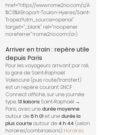
href="https://www.rome2rio.com/s/A
%C3%A9roport-Toulon-Hyeres/Saint-
Tropez?utm_source=openai" 
target="_blank" rel="noopener 
noreferrer">rome2rio.com</a>) 
Arriver en train : repère utile 
depuis Paris
Pour les voyageurs arrivant par rail, 
la gare de Saint‑Raphaël 
Valescure (puis route/transfert) 
est un repère courant. SNCF 
Connect affiche, sur une journée 
type, 
13 liaisons
 Saint‑Raphaël → 
Paris, avec une 
durée moyenne
autour de 
6 h 01
 et une 
durée la 
plus courte
 autour de 
4 h 44
 (selon 
horaires/combinaisons). 
Horaires 