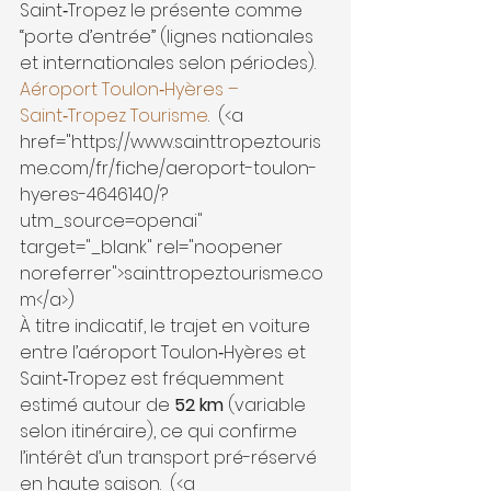
Saint‑Tropez le présente comme 
“porte d’entrée” (lignes nationales 
et internationales selon périodes). 
Aéroport Toulon‑Hyères – 
Saint‑Tropez Tourisme
. 
 (<a 
href="https://www.sainttropeztouris
me.com/fr/fiche/aeroport-toulon-
hyeres-4646140/?
utm_source=openai" 
target="_blank" rel="noopener 
noreferrer">sainttropeztourisme.co
m</a>) 
À titre indicatif, le trajet en voiture 
entre l’aéroport Toulon‑Hyères et 
Saint‑Tropez est fréquemment 
estimé autour de 
52 km
 (variable 
selon itinéraire), ce qui confirme 
l’intérêt d’un transport pré-réservé 
en haute saison. 
 (<a 