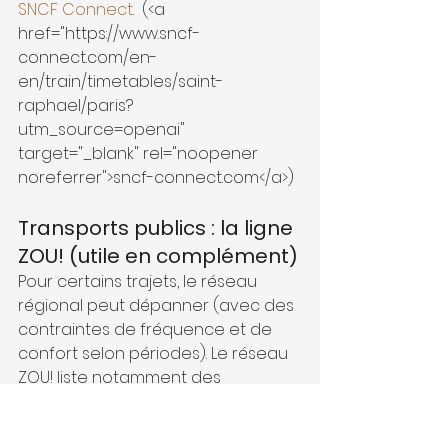
SNCF Connect
. 
 (<a 
href="https://www.sncf-
connect.com/en-
en/train/timetables/saint-
raphael/paris?
utm_source=openai" 
target="_blank" rel="noopener 
noreferrer">sncf-connect.com</a>) 
Transports publics : la ligne 
ZOU! (utile en complément)
Pour certains trajets, le réseau 
régional peut dépanner (avec des 
contraintes de fréquence et de 
confort selon périodes). Le réseau 
ZOU! liste notamment des 
itinéraires vers Saint‑Tropez et des 
horaires pour la ligne 878. 
Réseau 