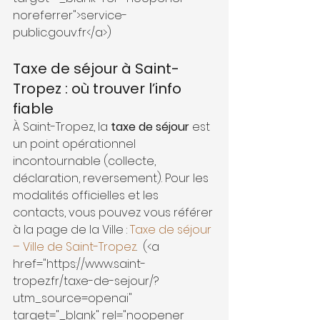
noreferrer">service-
public.gouv.fr</a>) 
Taxe de séjour à Saint-
Tropez : où trouver l’info 
fiable
À Saint-Tropez, la 
taxe de séjour
 est 
un point opérationnel 
incontournable (collecte, 
déclaration, reversement). Pour les 
modalités officielles et les 
contacts, vous pouvez vous référer 
à la page de la Ville : 
Taxe de séjour 
– Ville de Saint-Tropez
. 
 (<a 
href="https://www.saint-
tropez.fr/taxe-de-sejour/?
utm_source=openai" 
target="_blank" rel="noopener 