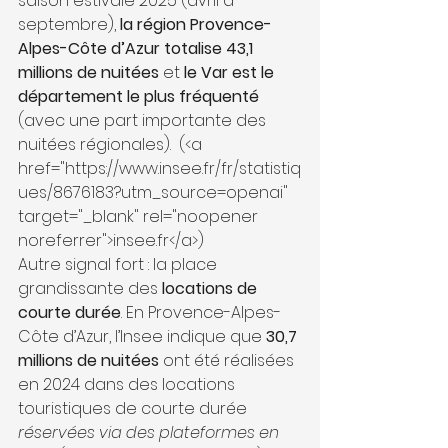
saison estivale 2025 (avril à 
septembre), 
la région Provence-
Alpes-Côte d’Azur totalise 43,1 
millions de nuitées
 et 
le Var est le 
département le plus fréquenté
(avec une part importante des 
nuitées régionales). 
 (<a 
href="https://www.insee.fr/fr/statistiq
ues/8676183?utm_source=openai" 
target="_blank" rel="noopener 
noreferrer">insee.fr</a>) 
Autre signal fort : la place 
grandissante des 
locations de 
courte durée
. En Provence-Alpes-
Côte d’Azur, l’Insee indique que 
30,7 
millions de nuitées
 ont été réalisées 
en 2024 dans des locations 
touristiques de courte durée 
réservées via des plateformes en 