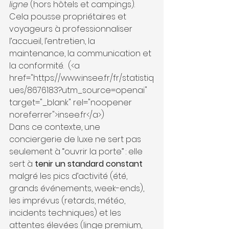
ligne
 (hors hôtels et campings). 
Cela pousse propriétaires et 
voyageurs à professionnaliser 
l’accueil, l’entretien, la 
maintenance, la communication et 
la conformité. 
 (<a 
href="https://www.insee.fr/fr/statistiq
ues/8676183?utm_source=openai" 
target="_blank" rel="noopener 
noreferrer">insee.fr</a>) 
Dans ce contexte, une 
conciergerie de luxe ne sert pas 
seulement à “ouvrir la porte” : elle 
sert à 
tenir un standard constant
malgré les pics d’activité (été, 
grands événements, week-ends), 
les imprévus (retards, météo, 
incidents techniques) et les 
attentes élevées (linge premium, 