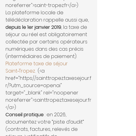
noreferrer">saint-tropez.fr</a>) 
La plateforme locale de 
télédéclaration rappelle aussi que, 
depuis le 1er janvier 2019
, la taxe de 
séjour au réel est obligatoirement 
collectée par certains opérateurs 
numériques dans des cas précis 
(intermédiaires de paiement). 
Plateforme taxe de séjour 
Saint‑Tropez
. 
 (<a 
href="https://sainttropez.taxesejour.f
r/?utm_source=openai" 
target="_blank" rel="noopener 
noreferrer">sainttropez.taxesejour.fr
</a>) 
Conseil pratique
 : en 2026, 
documentez votre “piste d’audit” 
(contrats, factures, relevés de 