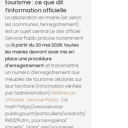
tourisme : ce que dit 
l’information officielle
La déclaration en mairie (et, selon 
les communes, l’enregistrement) 
est un sujet central. Le site officiel 
Service-Public précise notamment 
qu’
à partir du 20 mai 2026
, 
toutes 
les mairies devront avoir mis en 
place une procédure 
d’enregistrement
 et transmettre 
un numéro d’enregistrement aux 
meublés de tourisme déclarés sur 
leur territoire (information vérifiée 
par l’administration). 
Référence 
officielle : Service-Public
. 
 (<a 
href="https://www.service-
public.gouv.fr/particuliers/vosdroits/
R14321?utm_source=openai" 
target="_blank" rel="noopener 