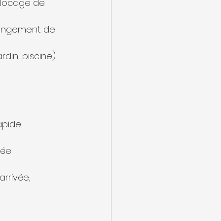
 blocage de 
hangement de 
ardin, piscine) 
apide, 
tée 
rrivée, 