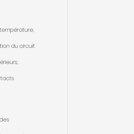
n température, 
ion du circuit 
érieurs, 
ntacts 
 des 