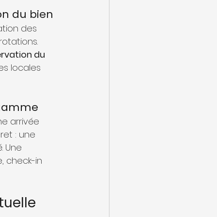
ion du bien
ation des 
otations. 
rvation du 
es locales 
e gamme
e arrivée 
et : une 
. Une 
, check-in 
uelle 