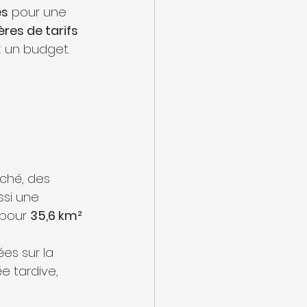
es
 pour une 
ères de tarifs
 un budget.
ché, des 
ssi une 
 pour 
35,6 km²
es sur la 
e tardive, 