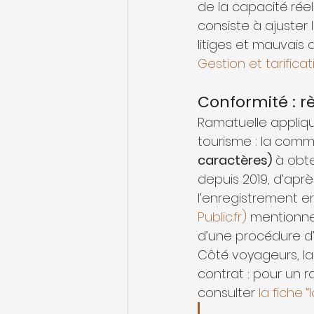
de la capacité réell
consiste à ajuster 
litiges et mauvais 
Gestion et tarifica
Conformité : r
Ramatuelle appliq
tourisme : la comm
caractères)
 à obte
depuis 2019, d’après
l’enregistrement en
Public.fr)
 mentionne
d’une procédure d
Côté voyageurs, la
contrat : pour un ra
consulter 
la fiche 