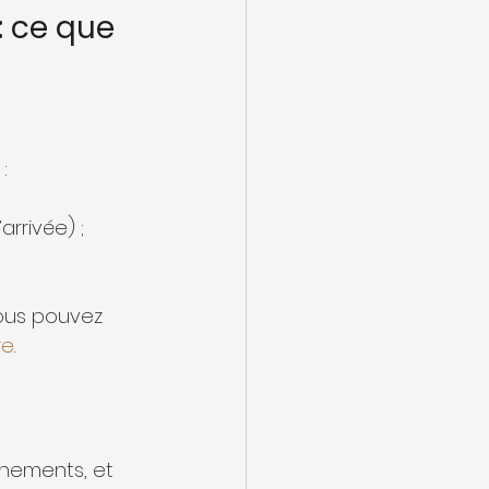
: ce que 
:
arrivée) ;
vous pouvez 
re
.
énements, et 