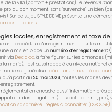
e de la villa (confort + prestations). Le 
revenue ma
le prix au bon moment, sans “survendre” un bien (ce
avis). Sur ce sujet, STYLE DE VIE présente une démarc
tion des locations
.
ègles locales, enregistrement et taxe de
ue une procédure d’enregistrement pour les meubl
une a mis en place un 
numéro d’enregistrement (1
nir via 
Declaloc
, à faire figurer sur les annonces (m
 la mairie). Il est aussi rappelé au niveau national 
 mairie se généralise : 
déclarer un meublé de touri
 qu’à partir du 
20 mai 2026
, toutes les mairies dev
’enregistrement.
 réglementation encadre aussi l’information préalabl
ppel clair des obligations (descriptif, contrat, prix)
“location saisonnière : règles à connaître” (DGCCRF)
.