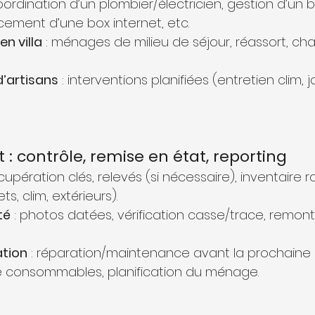
coordination d’un plombier/électricien, gestion d’un
acement d’une box internet, etc.
n villa
 : ménages de milieu de séjour, réassort, c
’artisans
 : interventions planifiées (entretien clim, j
 : contrôle, remise en état, reporting
écupération clés, relevés (si nécessaire), inventaire r
s, clim, extérieurs).
té
 : photos datées, vérification casse/trace, remon
ation
 : réparation/maintenance avant la prochaine a
onsommables, planification du ménage.