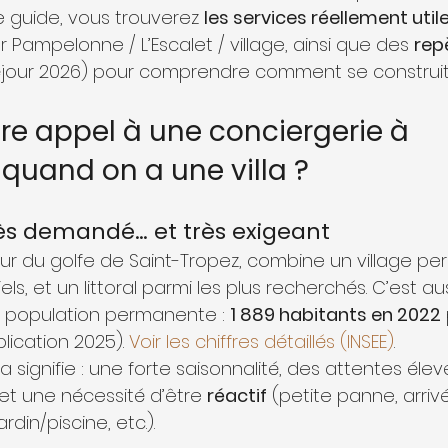
 guide, vous trouverez 
les services réellement util
r Pampelonne / L’Escalet / village, ainsi que des 
rep
séjour 2026) pour comprendre comment se construit
ire appel à une conciergerie à 
quand on a une villa ?
très demandé… et très exigeant
r du golfe de Saint-Tropez, combine un village per
ls, et un littoral parmi les plus recherchés. C’est au
population permanente : 
1 889 habitants en 2022
lication 2025). 
Voir les chiffres détaillés (INSEE)
.
signifie : une forte saisonnalité, des attentes élevé
 et une nécessité d’être 
réactif
 (petite panne, arrivé
din/piscine, etc.).