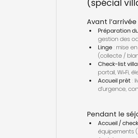
(spécial vil
Avant l’arrivée
Préparation d
gestion des od
Linge
 : mise en
(collecte / blan
Check-list villa
portail, Wi‑Fi
Accueil prêt
 :
d’urgence, con
Pendant le séjo
Accueil / check
équipements (al