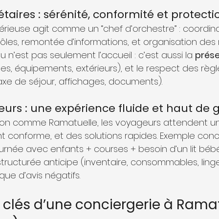
étaires : sérénité, conformité et protect
érieuse agit comme un “chef d’orchestre” : coordin
ôles, remontée d’informations, et organisation des r
jeu n’est pas seulement l’accueil : c’est aussi la 
prése
es, équipements, extérieurs), et le respect des règl
axe de séjour, affichages, documents).
eurs : une expérience fluide et haut d
ion comme Ramatuelle, les voyageurs attendent un
t conforme, et des solutions rapides. Exemple concr
ournée avec enfants + courses + besoin d’un lit bébé
tructurée anticipe (inventaire, consommables, linge
isque d’avis négatifs.
s clés d’une conciergerie à Ramat