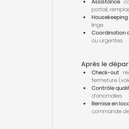
Assistance
 : 
portail, rempl
Housekeeping e
linge.
Coordination d
ou urgentes.
Après le départ
Check-out
 : r
fermeture (volet
Contrôle quali
d’anomalies.
Remise en loc
commande de c