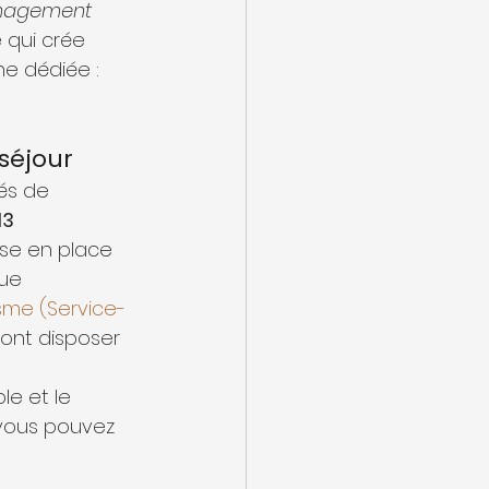
nagement
 qui crée 
he dédiée : 
 séjour
és de 
3 
ise en place 
que 
sme (Service-
ront disposer 
e et le 
, vous pouvez 