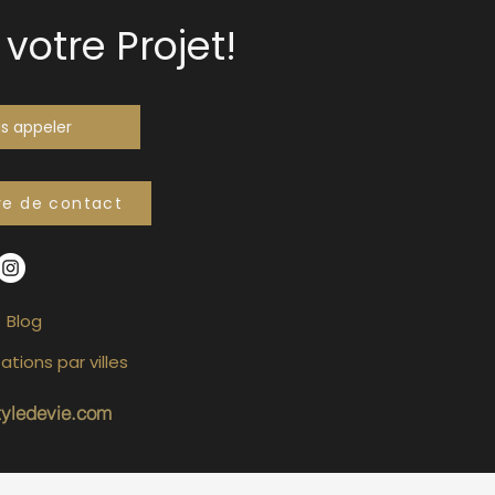
votre Projet!
s appeler
re de contact
Blog
ations par villes
tyledevie.com