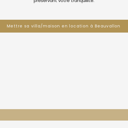
préservant votre tranquillité.
Mettre sa villa/maison en location à Beauvallon