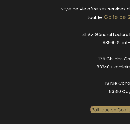
Style de Vie offre ses services 
Golfe de 
tout le
41 Av. Général Leclerc
83990 Saint
175 Ch. des C
83240 Cavalair
18 rue Cond
83310 Cog
Politique de Confid