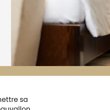
ettre sa
eauvallon