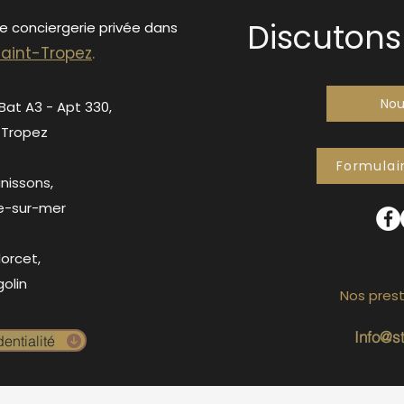
Discutons 
de conciergerie privée dans
S
ain
t-Tropez
.
Nou
 Bat A3 - Apt 330,
-Tropez
Formulai
anissons,
e-sur-mer
orcet,
olin
Nos prest
Info@s
entialité