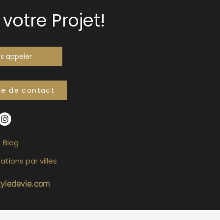
votre Projet!
s appeler
re de contact
Blog
ations par villes
tyledevie.com