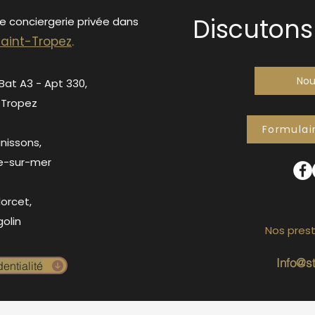
Discutons 
de conciergerie privée dans
S
ain
t-Tropez
.
Nou
 Bat A3 - Apt 330,
-Tropez
Formulai
anissons,
e-sur-mer
orcet,
olin
Nos prest
Info@s
entialité