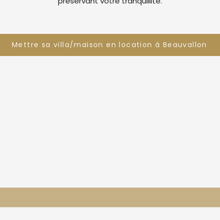
préservant votre tranquillité.
Mettre sa villa/maison en location à Beauvallon