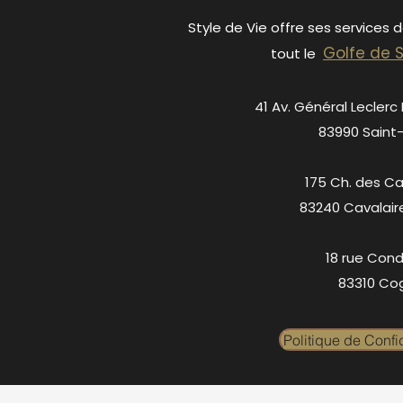
Style de Vie offre ses services 
Golfe de 
tout le
41 Av. Général Leclerc
83990 Saint
175 Ch. des C
83240 Cavalair
18 rue Cond
83310 Cog
Politique de Confid