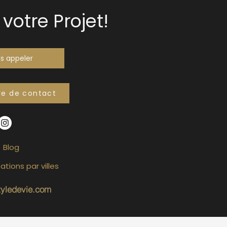
votre Projet!
s appeler
re de contact
Blog
ations par villes
tyledevie.com