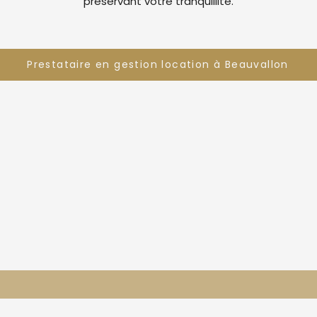
préservant votre tranquillité.
Prestataire en gestion location à Beauvallon