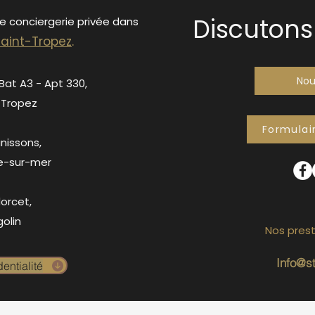
Discutons 
de conciergerie privée dans
S
ain
t-Tropez
.
Nou
 Bat A3 - Apt 330,
-Tropez
Formulai
anissons,
e-sur-mer
orcet,
olin
Nos prest
Info@s
entialité