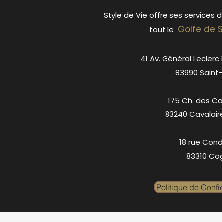
Style de Vie offre ses services 
Golfe de 
tout le
41 Av. Général Leclerc
83990 Saint
175 Ch. des C
83240 Cavalair
18 rue Cond
83310 Cog
Politique de Confid