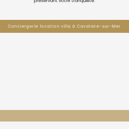
préservant votre tranquillité.
Conciergerie location villa à Cavalaire-sur-Mer