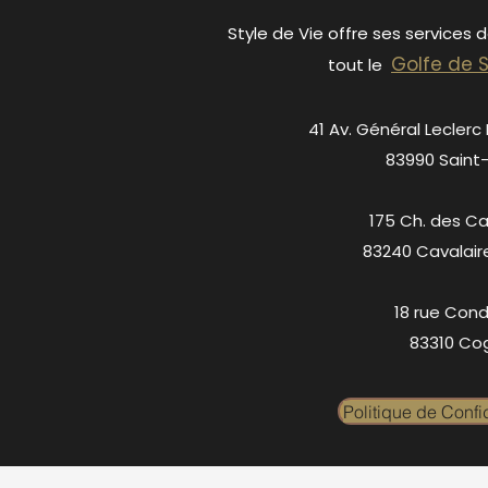
Style de Vie offre ses services 
Golfe de 
tout le
41 Av. Général Leclerc
83990 Saint
175 Ch. des C
83240 Cavalair
18 rue Cond
83310 Cog
Politique de Confid