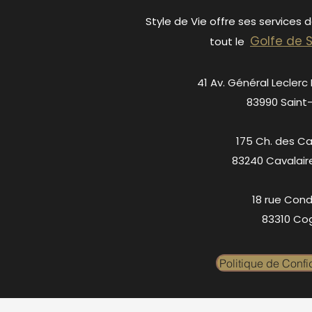
Style de Vie offre ses services 
Golfe de 
tout le
41 Av. Général Leclerc
83990 Saint
175 Ch. des C
83240 Cavalair
18 rue Cond
83310 Cog
Politique de Confid