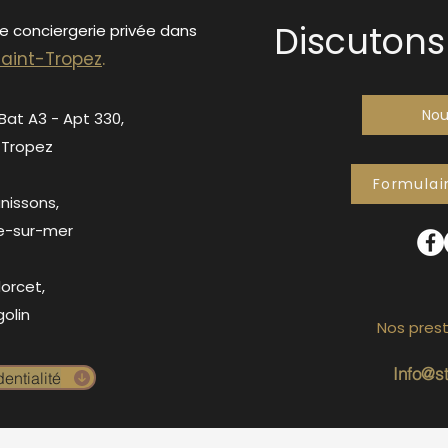
Discutons 
de conciergerie privée dans
S
ain
t-Tropez
.
Nou
 Bat A3 - Apt 330,
-Tropez
Formulai
anissons,
e-sur-mer
orcet,
olin
Nos prest
Info@s
entialité