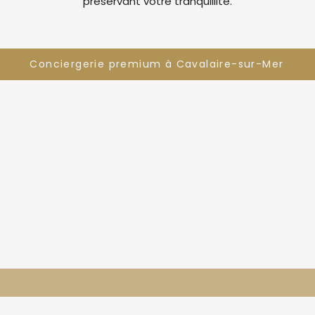
préservant votre tranquillité.
Conciergerie premium à Cavalaire-sur-Mer