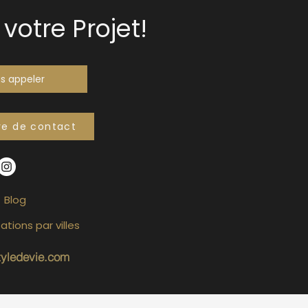
votre Projet!
s appeler
re de contact
Blog
ations par villes
tyledevie.com