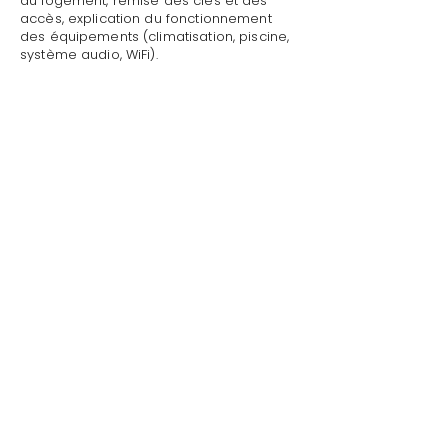
du logement, remise des clés et des
accès, explication du fonctionnement
des équipements (climatisation, piscine,
système audio, WiFi).
Mettre sa villa/maison en location avec
absence de dommages à Cavalaire-
sur-Mer par Style de Vie est une garantie
pour toute demande : dépannage
technique, recommandations de
restaurants, organisation d'activités,
livraison de courses.
Au départ, nous effectuons l'état des
lieux de sortie, récupérons les clés et
vérifions l'état général de la propriété.
Style de Vie offre ses services de
conciergerie privée dans tout le
Golfe de S
ain
t-Tropez
.
41 Av. Général Leclerc Bat A3 - Apt