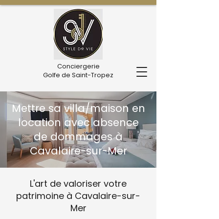
Conciergerie
Golfe de Saint-Tropez
Mettre sa villa/maison en
location avec absence
de dommages à
Cavalaire-sur-Mer
L'art de valoriser votre
patrimoine à Cavalaire-sur-
Mer