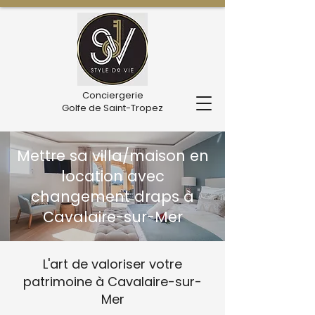
Conciergerie
Golfe de Saint-Tropez
Mettre sa villa/maison en
location avec
changement draps à
Cavalaire-sur-Mer
L'art de valoriser votre
patrimoine à Cavalaire-sur-
Mer