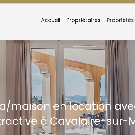
Accueil
Propriétaires
Propriétés
lla/maison en location ave
tractive à Cavalaire-sur-