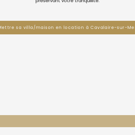
préservant votre tranquillité.
Mettre sa villa/maison en location à Cavalaire-sur-Me