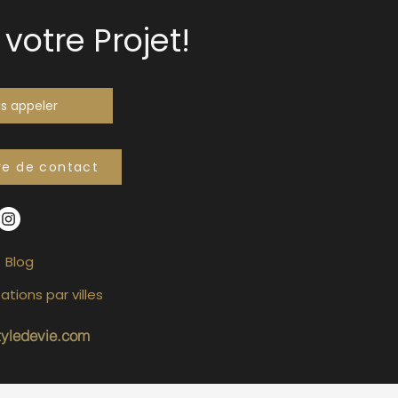
votre Projet!
s appeler
re de contact
Blog
ations par villes
tyledevie.com