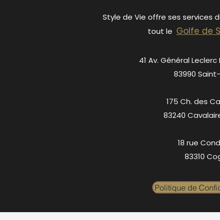
Style de Vie offre ses services 
Golfe de 
tout le
41 Av. Général Leclerc
83990 Saint
175 Ch. des C
83240 Cavalair
18 rue Cond
83310 Cog
Politique de Confid