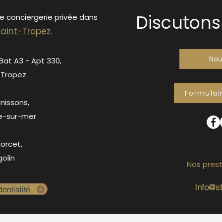
Discutons 
de conciergerie privée dans
S
ain
t-Tropez
.
Nou
 Bat A3 - Apt 330,
-Tropez
Formulai
anissons,
e-sur-mer
orcet,
olin
Nos prest
Info@s
entialité