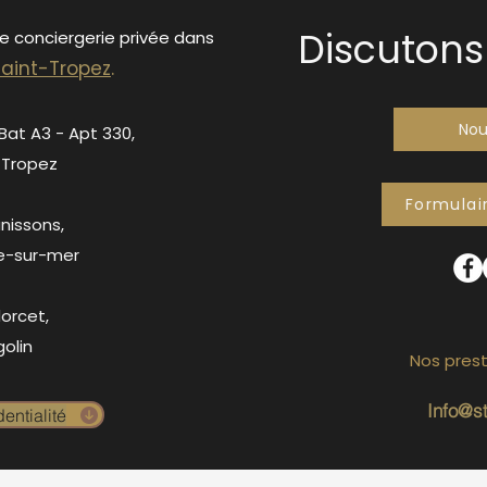
Discutons 
de conciergerie privée dans
S
ain
t-Tropez
.
Nou
 Bat A3 - Apt 330,
-Tropez
Formulai
anissons,
e-sur-mer
orcet,
olin
Nos prest
Info@s
entialité