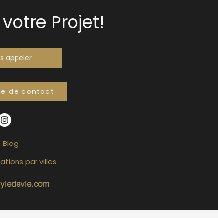
votre Projet!
s appeler
re de contact
Blog
ations par villes
tyledevie.com