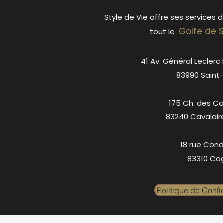
Style de Vie offre ses services 
Golfe de 
tout le
41 Av. Général Leclerc
83990 Saint
175 Ch. des C
83240 Cavalair
18 rue Cond
83310 Cog
Politique de Confid