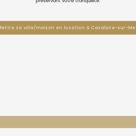
préservant votre tranquillité.
Mettre sa villa/maison en location à Cavalaire-sur-Me