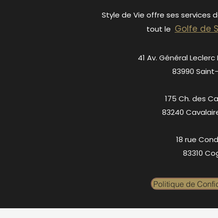
Style de Vie offre ses services 
Golfe de 
tout le
41 Av. Général Leclerc
83990 Saint
175 Ch. des C
83240 Cavalair
18 rue Cond
83310 Cog
Politique de Confid