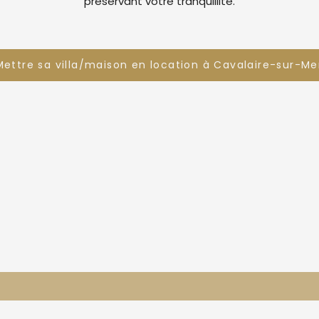
préservant votre tranquillité.
Mettre sa villa/maison en location à Cavalaire-sur-Me