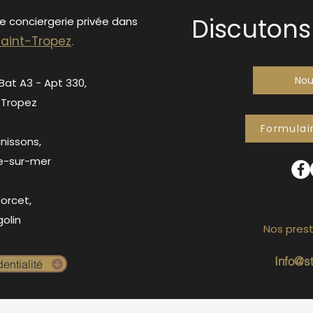
Discutons 
de conciergerie privée dans
S
ain
t-Tropez
.
Nou
 Bat A3 - Apt 330,
-Tropez
Formulai
anissons,
e-sur-mer
orcet,
olin
Nos prest
Info@s
entialité