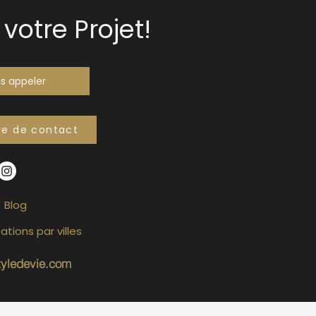
votre Projet!
s appeler
re de contact
Blog
ations par villes
tyledevie.com