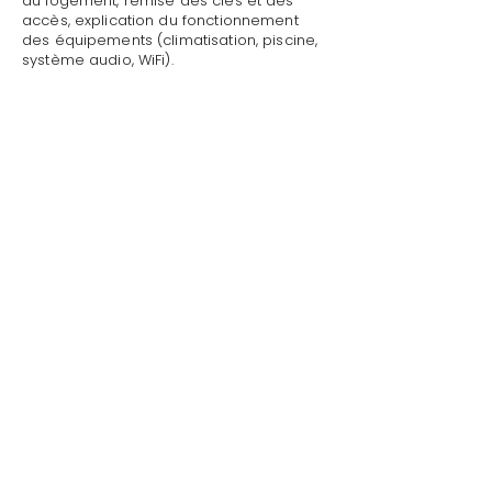
du logement, remise des clés et des
accès, explication du fonctionnement
des équipements (climatisation, piscine,
système audio, WiFi).
Mettre sa villa/maison en location avec
personnel de maison à Cavalaire-sur-
Mer par Style de Vie est une garantie
pour toute demande : dépannage
technique, recommandations de
restaurants, organisation d'activités,
livraison de courses.
Au départ, nous effectuons l'état des
lieux de sortie, récupérons les clés et
vérifions l'état général de la propriété.
Style de Vie offre ses services de
conciergerie privée dans tout le
Golfe de S
ain
t-Tropez
.
41 Av. Général Leclerc Bat A3 - Apt