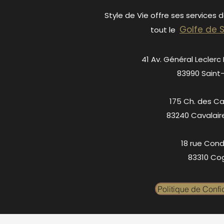
Style de Vie offre ses services 
Golfe de 
tout le
41 Av. Général Leclerc
83990 Saint
175 Ch. des C
83240 Cavalair
18 rue Cond
83310 Cog
Politique de Confid