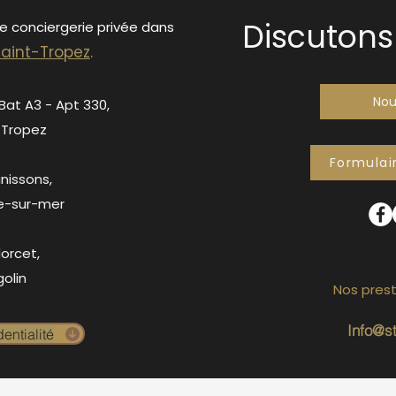
Discutons 
de conciergerie privée dans
S
ain
t-Tropez
.
Nou
 Bat A3 - Apt 330,
-Tropez
Formulai
anissons,
e-sur-mer
orcet,
olin
Nos prest
Info@s
entialité