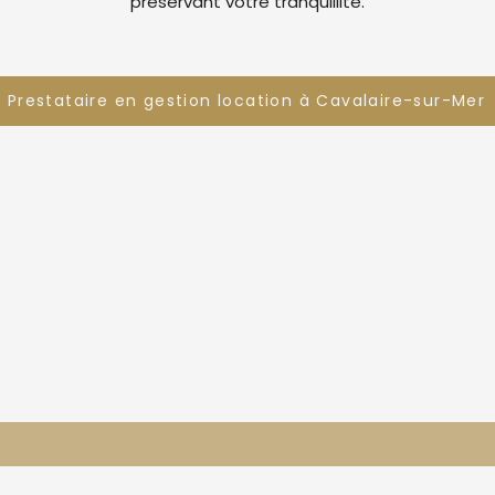
préservant votre tranquillité.
Prestataire en gestion location à Cavalaire-sur-Mer