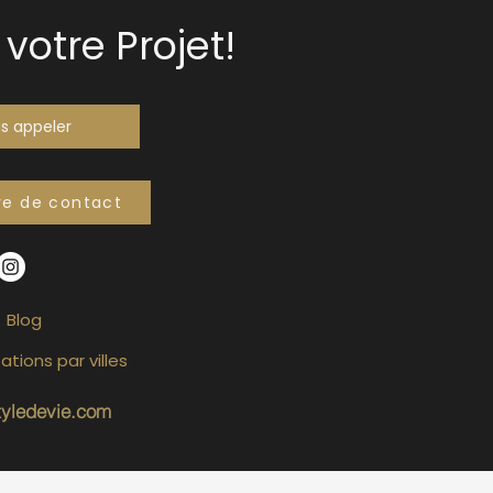
votre Projet!
s appeler
re de contact
Blog
ations par villes
tyledevie.com