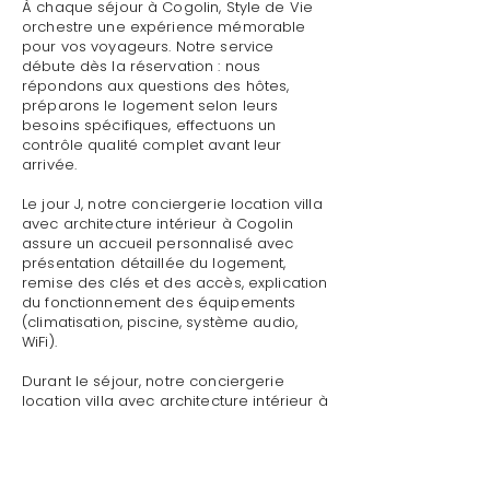
À chaque séjour à Cogolin, Style de Vie
orchestre une expérience mémorable
pour vos voyageurs. Notre service
débute dès la réservation : nous
répondons aux questions des hôtes,
préparons le logement selon leurs
besoins spécifiques, effectuons un
contrôle qualité complet avant leur
arrivée.
Le jour J, notre conciergerie location villa
avec architecture intérieur à Cogolin
assure un accueil personnalisé avec
présentation détaillée du logement,
remise des clés et des accès, explication
du fonctionnement des équipements
(climatisation, piscine, système audio,
WiFi).
Durant le séjour, notre conciergerie
location villa avec architecture intérieur à
Cogolin reste disponible pour toute
demande : dépannage technique,
recommandations de restaurants,
organisation d'activités, livraison de