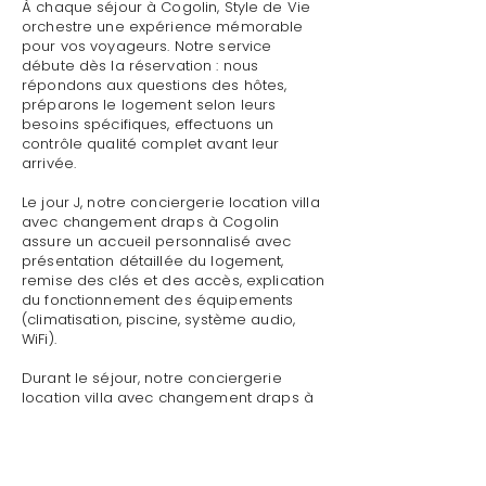
À chaque séjour à Cogolin, Style de Vie
orchestre une expérience mémorable
pour vos voyageurs. Notre service
débute dès la réservation : nous
répondons aux questions des hôtes,
préparons le logement selon leurs
besoins spécifiques, effectuons un
contrôle qualité complet avant leur
arrivée.
Le jour J, notre conciergerie location villa
avec changement draps à Cogolin
assure un accueil personnalisé avec
présentation détaillée du logement,
remise des clés et des accès, explication
du fonctionnement des équipements
(climatisation, piscine, système audio,
WiFi).
Durant le séjour, notre conciergerie
location villa avec changement draps à
Cogolin reste disponible pour toute
demande : dépannage technique,
recommandations de restaurants,
organisation d'activités, livraison de