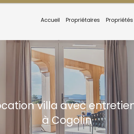
Accueil
Propriétaires
Propriétés
cation villa avec entreti
à Cogolin