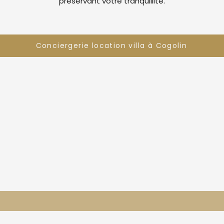
préservant votre tranquillité.
Conciergerie location villa à Cogolin