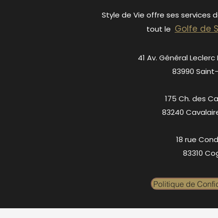
Style de Vie offre ses services 
Golfe de 
tout le
41 Av. Général Leclerc
83990 Saint
175 Ch. des C
83240 Cavalair
18 rue Cond
83310 Cog
Politique de Confid