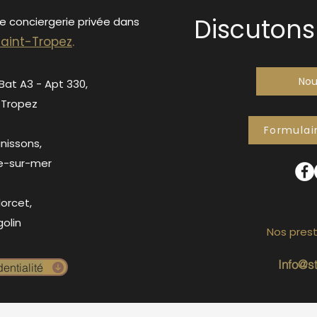
Discutons 
de conciergerie privée dans
S
ain
t-Tropez
.
Nou
 Bat A3 - Apt 330,
-Tropez
Formulai
anissons,
e-sur-mer
orcet,
olin
Nos prest
Info@s
entialité