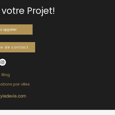
votre Projet!
s appeler
re de contact
Blog
ations par villes
tyledevie.com