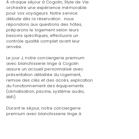
À chaque séjour à Cogolin, Style de Vie
orchestre une expérience mémorable
pour vos voyageurs. Notre service
débute dès la réservation : nous
répondons aux questions des hôtes,
préparons le logement selon leurs
besoins spécifiques, effectuons un
contrôle qualité complet avant leur
arrivée.
Le jour J, notre conciergerie premium
avec blanchisserie linge à Cogolin
assure un accueil personnalisé avec
présentation détaillée du logement,
remise des clés et des accès, explication
du fonctionnement des équipements
(climatisation, piscine, système audio,
WiFi).
Durant le séjour, notre conciergerie
premium avec blanchisserie linge à
Cogolin reste disponible pour toute
demande : dépannage technique,
recommandations de restaurants,
organisation d'activités, livraison de