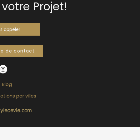
votre Projet!
s appeler
re de contact
Blog
ations par villes
tyledevie.com