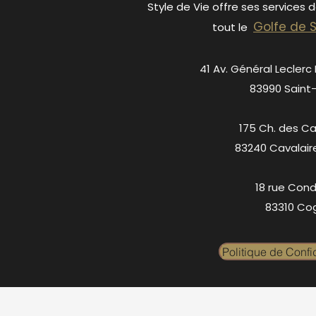
Style de Vie offre ses services 
Golfe de 
tout le
41 Av. Général Leclerc
83990 Saint
175 Ch. des C
83240 Cavalair
18 rue Cond
83310 Cog
Politique de Confid