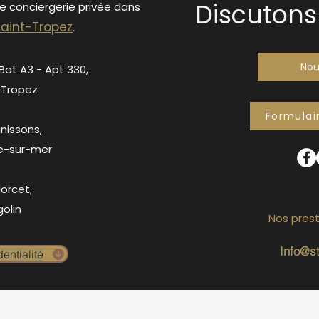
Discutons 
de conciergerie privée dans
S
ain
t-Tropez
.
Nou
 Bat A3 - Apt 330,
-Tropez
Formulai
anissons,
e-sur-mer
orcet,
olin
Nos prest
Info@s
entialité