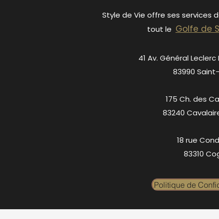
Style de Vie offre ses services 
Golfe de 
tout le
41 Av. Général Leclerc
83990 Saint
175 Ch. des C
83240 Cavalair
18 rue Cond
83310 Cog
Politique de Confid