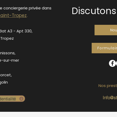
Discutons 
de conciergerie privée dans
S
ain
t-Tropez
.
Nou
 Bat A3 - Apt 330,
-Tropez
Formulai
anissons,
e-sur-mer
orcet,
olin
Nos prest
Info@s
entialité