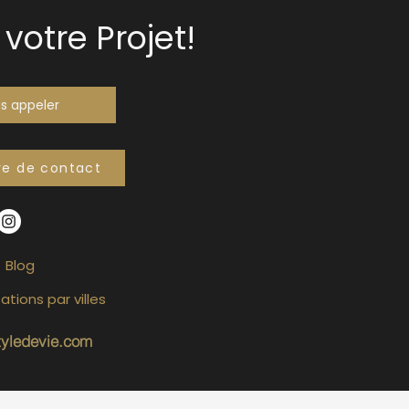
votre Projet!
s appeler
re de contact
Blog
ations par villes
tyledevie.com