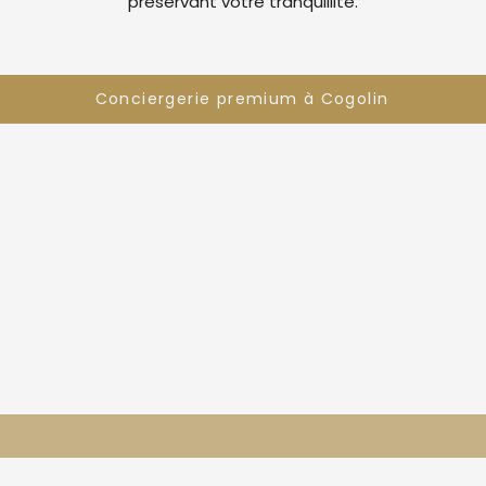
préservant votre tranquillité.
Conciergerie premium à Cogolin