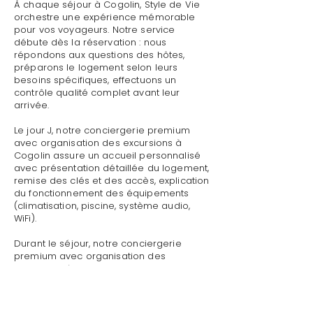
À chaque séjour à Cogolin, Style de Vie
orchestre une expérience mémorable
pour vos voyageurs. Notre service
débute dès la réservation : nous
répondons aux questions des hôtes,
préparons le logement selon leurs
besoins spécifiques, effectuons un
contrôle qualité complet avant leur
arrivée.
Le jour J, notre conciergerie premium
avec organisation des excursions à
Cogolin assure un accueil personnalisé
avec présentation détaillée du logement,
remise des clés et des accès, explication
du fonctionnement des équipements
(climatisation, piscine, système audio,
WiFi).
Durant le séjour, notre conciergerie
premium avec organisation des
excursions à Cogolin reste disponible
pour toute demande : dépannage
technique, recommandations de
restaurants, organisation d'activités,