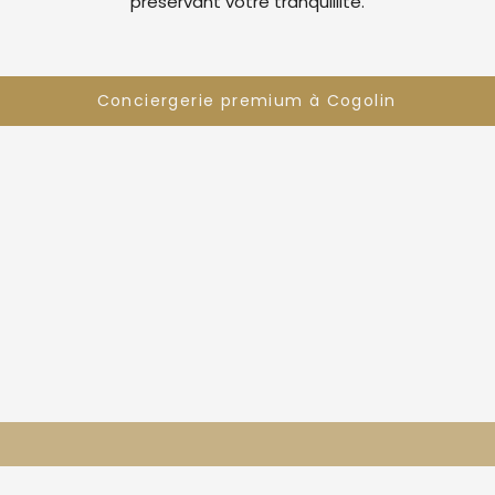
préservant votre tranquillité.
Conciergerie premium à Cogolin