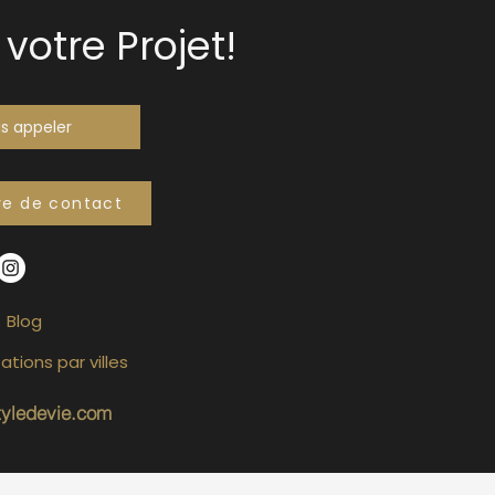
votre Projet!
s appeler
re de contact
Blog
ations par villes
tyledevie.com