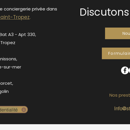
Discutons 
de conciergerie privée dans
S
ain
t-Tropez
.
Nou
 Bat A3 - Apt 330,
-Tropez
Formulai
anissons,
e-sur-mer
orcet,
olin
Nos prest
Info@s
entialité