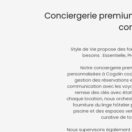
Conciergerie premium
co
Style de Vie propose des fo
besoins : Essentielle, 
Notre conciergerie p
personnalisées à Cogolin coord
gestion des réservations e
communication avec les voyag
remise des clés avec état 
chaque location, nous orches
fourniture du linge hôtelier
piscine et des espaces ver
curative de t
Nous supervisons également v