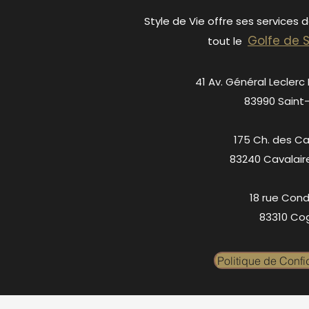
Style de Vie offre ses services 
Golfe de 
tout le
41 Av. Général Leclerc
83990 Saint
175 Ch. des C
83240 Cavalair
18 rue Cond
83310 Cog
Politique de Confid