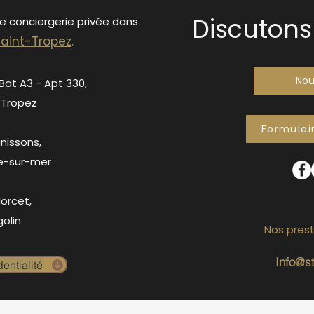
Discutons 
de conciergerie privée dans
S
ain
t-Tropez
.
Nou
 Bat A3 - Apt 330,
-Tropez
Formulai
anissons,
e-sur-mer
orcet,
olin
Nos prest
Info@s
entialité