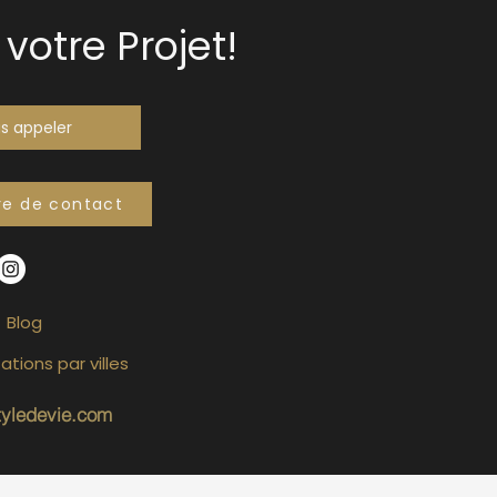
votre Projet!
s appeler
re de contact
Blog
ations par villes
tyledevie.com