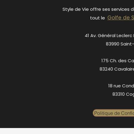
Style de Vie offre ses services 
Golfe de 
tout le
41 Av. Général Leclerc
83990 Saint
175 Ch. des C
83240 Cavalair
18 rue Cond
83310 Cog
Politique de Confid