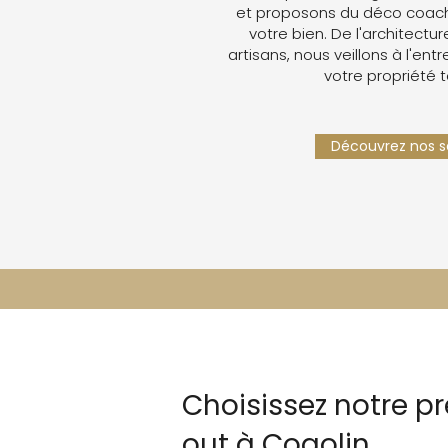
et proposons du déco coachin
votre bien. De l'architectur
artisans, nous veillons à l'ent
votre propriété 
Découvrez nos se
Choisissez notre p
out à Cogolin