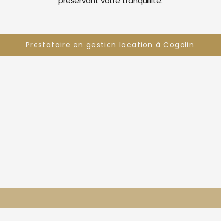
préservant votre tranquillité.
Prestataire en gestion location à Cogolin