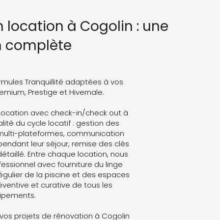
n location à Cogolin : une
n complète
rmules Tranquillité adaptées à vos
Premium, Prestige et Hivernale.
 location avec check-in/check out à
lité du cycle locatif : gestion des
 multi-plateformes, communication
endant leur séjour, remise des clés
détaillé. Entre chaque location, nous
ssionnel avec fourniture du linge
régulier de la piscine et des espaces
ventive et curative de tous les
ipements.
os projets de rénovation à Cogolin