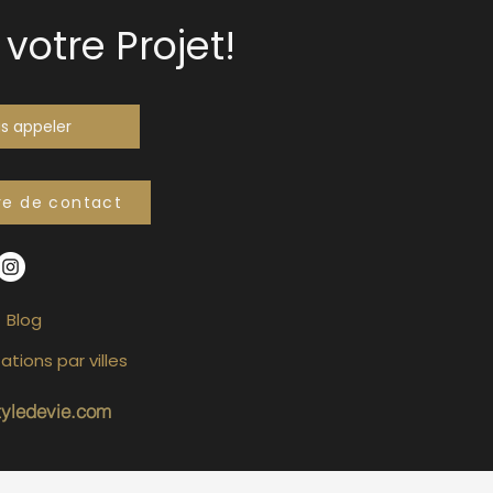
votre Projet!
s appeler
re de contact
Blog
ations par villes
tyledevie.com