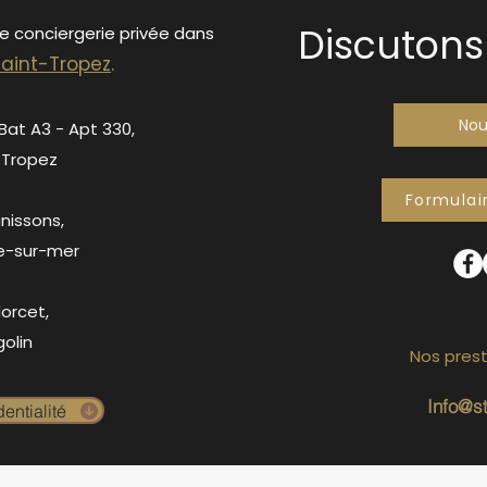
Discutons 
de conciergerie privée dans
S
ain
t-Tropez
.
Nou
 Bat A3 - Apt 330,
-Tropez
Formulai
anissons,
e-sur-mer
orcet,
olin
Nos prest
Info@s
entialité