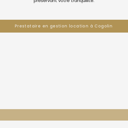
préservant votre tranquillité.
Prestataire en gestion location à Cogolin