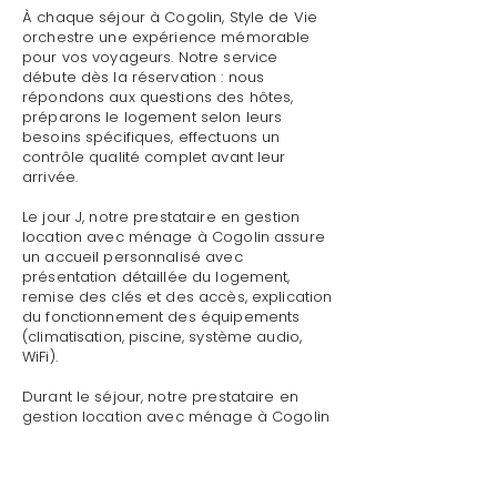
À chaque séjour à Cogolin, Style de Vie
orchestre une expérience mémorable
pour vos voyageurs. Notre service
débute dès la réservation : nous
répondons aux questions des hôtes,
préparons le logement selon leurs
besoins spécifiques, effectuons un
contrôle qualité complet avant leur
arrivée.
Le jour J, notre prestataire en gestion
location avec ménage à Cogolin assure
un accueil personnalisé avec
présentation détaillée du logement,
remise des clés et des accès, explication
du fonctionnement des équipements
(climatisation, piscine, système audio,
WiFi).
Durant le séjour, notre prestataire en
gestion location avec ménage à Cogolin
reste disponible pour toute demande :
dépannage technique,
recommandations de restaurants,
organisation d'activités, livraison de