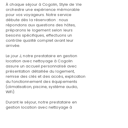
À chaque séjour à Cogolin, Style de Vie
orchestre une expérience mémorable
pour vos voyageurs. Notre service
débute dès la réservation : nous
répondons aux questions des hôtes,
préparons le logement selon leurs
besoins spécifiques, effectuons un
contrôle qualité complet avant leur
arrivée.
Le jour J, notre prestataire en gestion
location avec nettoyage à Cogolin
assure un accueil personnalisé avec
présentation détaillée du logement,
remise des clés et des accès, explication
du fonctionnement des équipements
(climatisation, piscine, système audio,
WiFi).
Durant le séjour, notre prestataire en
gestion location avec nettoyage à
Cogolin reste disponible pour toute
demande : dépannage technique,
recommandations de restaurants,
organisation d'activités, livraison de