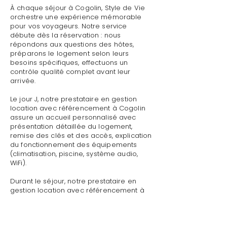
À chaque séjour à Cogolin, Style de Vie
orchestre une expérience mémorable
pour vos voyageurs. Notre service
débute dès la réservation : nous
répondons aux questions des hôtes,
préparons le logement selon leurs
besoins spécifiques, effectuons un
contrôle qualité complet avant leur
arrivée.
Le jour J, notre prestataire en gestion
location avec référencement à Cogolin
assure un accueil personnalisé avec
présentation détaillée du logement,
remise des clés et des accès, explication
du fonctionnement des équipements
(climatisation, piscine, système audio,
WiFi).
Durant le séjour, notre prestataire en
gestion location avec référencement à
Cogolin reste disponible pour toute
demande : dépannage technique,
recommandations de restaurants,
organisation d'activités, livraison de