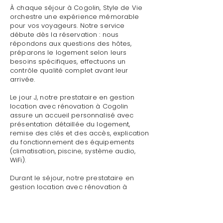
À chaque séjour à Cogolin, Style de Vie
orchestre une expérience mémorable
pour vos voyageurs. Notre service
débute dès la réservation : nous
répondons aux questions des hôtes,
préparons le logement selon leurs
besoins spécifiques, effectuons un
contrôle qualité complet avant leur
arrivée.
Le jour J, notre prestataire en gestion
location avec rénovation à Cogolin
assure un accueil personnalisé avec
présentation détaillée du logement,
remise des clés et des accès, explication
du fonctionnement des équipements
(climatisation, piscine, système audio,
WiFi).
Durant le séjour, notre prestataire en
gestion location avec rénovation à
Cogolin reste disponible pour toute
demande : dépannage technique,
recommandations de restaurants,
organisation d'activités, livraison de