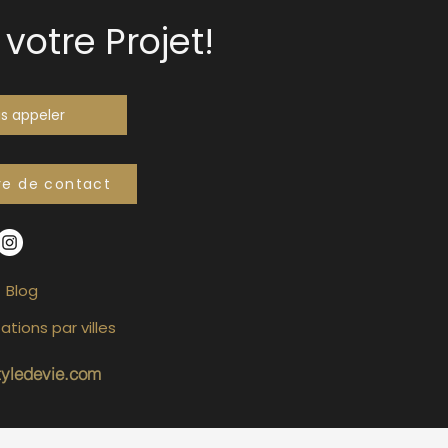
votre Projet!
s appeler
re de contact
Blog
ations par villes
tyledevie.com