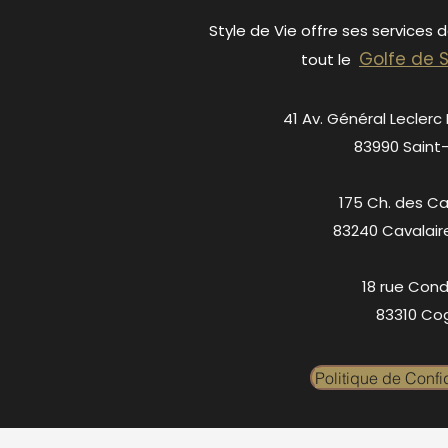
Style de Vie offre ses services 
Golfe de 
tout le
41 Av. Général Leclerc
83990 Saint
175 Ch. des C
83240 Cavalair
18 rue Cond
83310 Cog
Politique de Confid