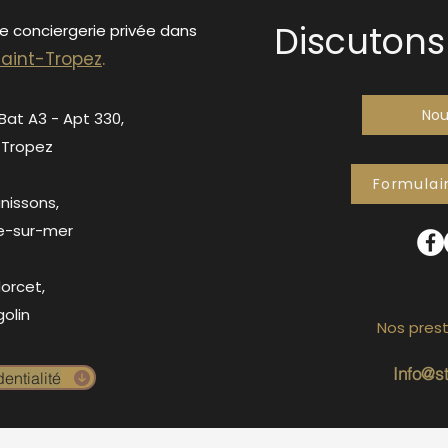
Discutons 
de conciergerie privée dans
S
ain
t-Tropez
.
Nou
 Bat A3 - Apt 330,
-Tropez
Formulai
anissons,
e-sur-mer
orcet,
olin
Nos prest
Info@s
entialité