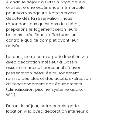
À chaque séjour à Gassin, Style de Vie
orchestre une expérience mémorable
pour vos voyageurs. Notre service
débute dès la réservation : nous
répondons aux questions des hôtes,
préparons le logement selon leurs
besoins spécifiques, effectuons un
contrôle qualité complet avant leur
arrivée.
Le jour J, notre conciergerie location villa
avec décoration intérieur à Gassin
assure un accueil personnalisé avec
présentation détaillée du logement,
remise des clés et des accès, explication
du fonctionnement des équipements
(climatisation, piscine, système audio,
WiFi).
Durant le séjour, notre conciergerie
location villa avec décoration intérieur à
Gassin reste disponible pour toute
demande : dépannage technique,
recommandations de restaurants,
organisation d'activités, livraison de