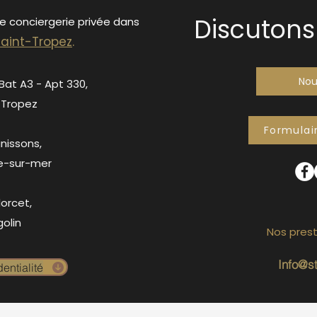
Discutons 
de conciergerie privée dans
S
ain
t-Tropez
.
Nou
 Bat A3 - Apt 330,
-Tropez
Formulai
anissons,
e-sur-mer
orcet,
olin
Nos prest
Info@s
entialité