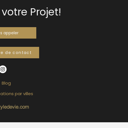
votre Projet!
s appeler
re de contact
Blog
ations par villes
tyledevie.com