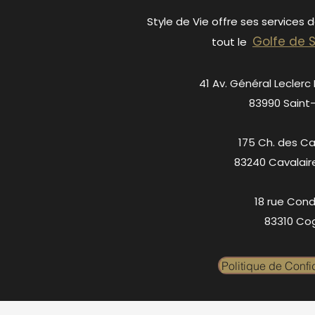
Style de Vie offre ses services 
Golfe de 
tout le
41 Av. Général Leclerc
83990 Saint
175 Ch. des C
83240 Cavalair
18 rue Cond
83310 Cog
Politique de Confid