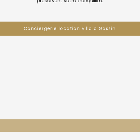
préservant votre tranquillité.
Conciergerie location villa à Gassin