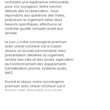
orchestre une expérience mémorable
pour vos voyageurs. Notre service
débute dès la réservation : nous
répondons aux questions des hôtes,
préparons le logement selon leurs
besoins spécifiques, effectuons un
contrôle qualité complet avant leur
arrivée.
Le jour J, notre conciergerie premium
avec check-in/check out à Gassin
assure un accueil personnalisé avec
présentation détaillée du logement,
remise des clés et des accès, explication
du fonctionnement des équipements
(climatisation, piscine, système audio,
WiFi).
Durant le séjour, notre conciergerie
premium avec check-in/check out à
Gassin reste disponible pour toute
demande : dépannage technique,
recommandations de restaurants,
organisation d'activités, livraison de
courses.