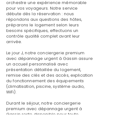
orchestre une expérience mémorable
pour vos voyageurs. Notre service
débute dès la réservation : nous
répondons aux questions des hôtes,
préparons le logement selon leurs
besoins spécifiques, effectuons un
contrôle qualité complet avant leur
arrivée.
Le jour J, notre conciergerie premium
avec dépannage urgent à Gassin assure
un accueil personnalisé avec
présentation détaillée du logement,
remise des clés et des accès, explication
du fonctionnement des équipements
(climatisation, piscine, système audio,
WiFi).
Durant le séjour, notre conciergerie
premium avec dépannage urgent à
Gassin reste disponible pour toute
demande : dépannage technique,
recommandations de restaurants,
organisation d'activités, livraison de
courses.