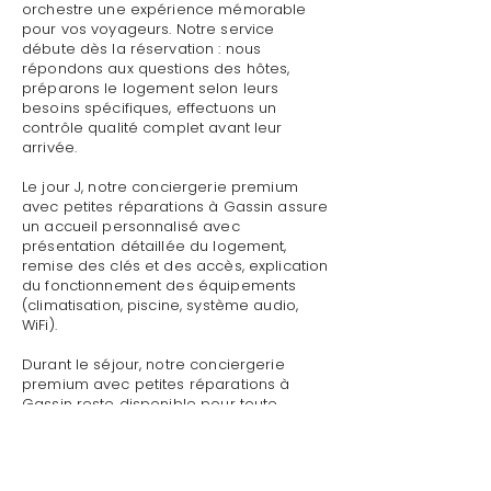
orchestre une expérience mémorable
pour vos voyageurs. Notre service
débute dès la réservation : nous
répondons aux questions des hôtes,
préparons le logement selon leurs
besoins spécifiques, effectuons un
contrôle qualité complet avant leur
arrivée.
Le jour J, notre conciergerie premium
avec petites réparations à Gassin assure
un accueil personnalisé avec
présentation détaillée du logement,
remise des clés et des accès, explication
du fonctionnement des équipements
(climatisation, piscine, système audio,
WiFi).
Durant le séjour, notre conciergerie
premium avec petites réparations à
Gassin reste disponible pour toute
demande : dépannage technique,
recommandations de restaurants,
organisation d'activités, livraison de
courses.