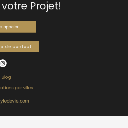
votre Projet!
s appeler
re de contact
Blog
ations par villes
tyledevie.com