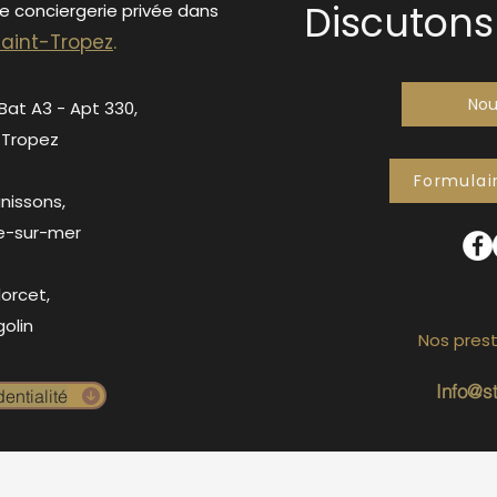
Discutons 
de conciergerie privée dans
S
ain
t-Tropez
.
Nou
 Bat A3 - Apt 330,
-Tropez
Formulai
anissons,
e-sur-mer
orcet,
olin
Nos prest
Info@s
entialité