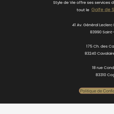
Style de Vie offre ses services 
Golfe de 
tout le
41 Av. Général Leclerc
83990 Saint
175 Ch. des C
83240 Cavalair
18 rue Cond
83310 Cog
Politique de Confid