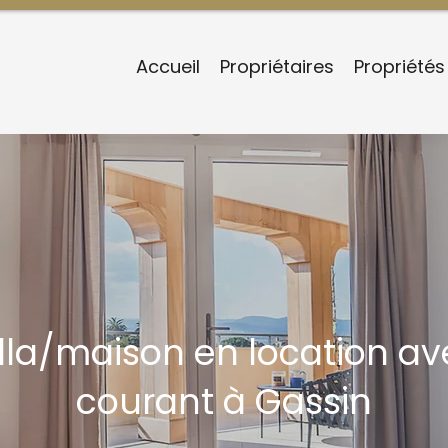
Accueil
Propriétaires
Propriétés
illa/maison en location av
courant à Gassin