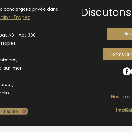
Discutons 
de conciergerie privée dans
S
ain
t-Tropez
.
Nou
 Bat A3 - Apt 330,
-Tropez
Formulai
anissons,
e-sur-mer
orcet,
olin
Nos prest
Info@s
entialité