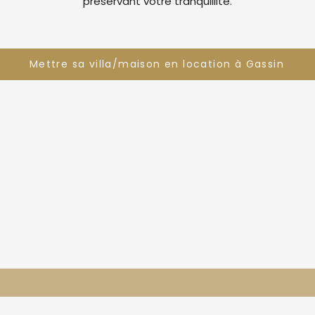
préservant votre tranquillité.
Mettre sa villa/maison en location à Gassin