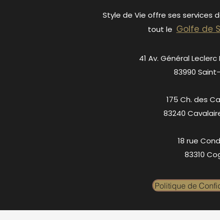
Style de Vie offre ses services 
Golfe de 
tout le
41 Av. Général Leclerc
83990 Saint
175 Ch. des C
83240 Cavalair
18 rue Cond
83310 Cog
Politique de Confid