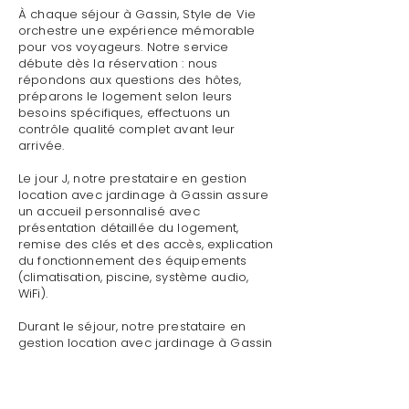
À chaque séjour à Gassin, Style de Vie
orchestre une expérience mémorable
pour vos voyageurs. Notre service
débute dès la réservation : nous
répondons aux questions des hôtes,
préparons le logement selon leurs
besoins spécifiques, effectuons un
contrôle qualité complet avant leur
arrivée.
Le jour J, notre prestataire en gestion
location avec jardinage à Gassin assure
un accueil personnalisé avec
présentation détaillée du logement,
remise des clés et des accès, explication
du fonctionnement des équipements
(climatisation, piscine, système audio,
WiFi).
Durant le séjour, notre prestataire en
gestion location avec jardinage à Gassin
reste disponible pour toute demande :
dépannage technique,
recommandations de restaurants,
organisation d'activités, livraison de