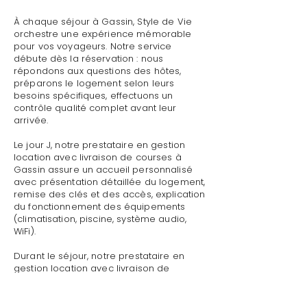
À chaque séjour à Gassin, Style de Vie
orchestre une expérience mémorable
pour vos voyageurs. Notre service
débute dès la réservation : nous
répondons aux questions des hôtes,
préparons le logement selon leurs
besoins spécifiques, effectuons un
contrôle qualité complet avant leur
arrivée.
Le jour J, notre prestataire en gestion
location avec livraison de courses à
Gassin assure un accueil personnalisé
avec présentation détaillée du logement,
remise des clés et des accès, explication
du fonctionnement des équipements
(climatisation, piscine, système audio,
WiFi).
Durant le séjour, notre prestataire en
gestion location avec livraison de
courses à Gassin reste disponible pour
toute demande : dépannage technique,
recommandations de restaurants,