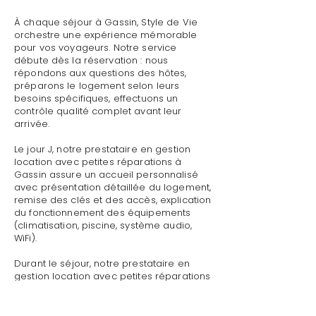
À chaque séjour à Gassin, Style de Vie
orchestre une expérience mémorable
pour vos voyageurs. Notre service
débute dès la réservation : nous
répondons aux questions des hôtes,
préparons le logement selon leurs
besoins spécifiques, effectuons un
contrôle qualité complet avant leur
arrivée.
Le jour J, notre prestataire en gestion
location avec petites réparations à
Gassin assure un accueil personnalisé
avec présentation détaillée du logement,
remise des clés et des accès, explication
du fonctionnement des équipements
(climatisation, piscine, système audio,
WiFi).
Durant le séjour, notre prestataire en
gestion location avec petites réparations
à Gassin reste disponible pour toute
demande : dépannage technique,
recommandations de restaurants,