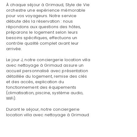
À chaque séjour à Grimaud, Style de Vie
orchestre une expérience mémorable
pour vos voyageurs. Notre service
débute dès la réservation : nous
répondons aux questions des hôtes,
préparons le logement selon leurs
besoins spécifiques, effectuons un
contrôle qualité complet avant leur
arrivée.
Le jour J, notre conciergerie location villa
avec nettoyage à Grimaud assure un
accueil personnalisé avec présentation
détaillée du logement, remise des clés
et des accès, explication du
fonctionnement des équipements
(climatisation, piscine, système audio,
WiFi).
Durant le séjour, notre conciergerie
location villa avec nettoyage à Grimaud
reste disponible pour toute demande :
dépannage technique,
recommandations de restaurants,
organisation d'activités, livraison de