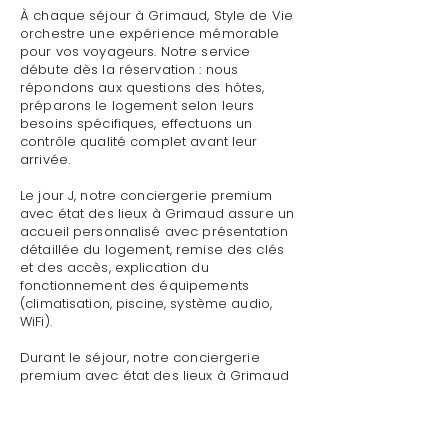
À chaque séjour à Grimaud, Style de Vie
orchestre une expérience mémorable
pour vos voyageurs. Notre service
débute dès la réservation : nous
répondons aux questions des hôtes,
préparons le logement selon leurs
besoins spécifiques, effectuons un
contrôle qualité complet avant leur
arrivée.
Le jour J, notre conciergerie premium
avec état des lieux à Grimaud assure un
accueil personnalisé avec présentation
détaillée du logement, remise des clés
et des accès, explication du
fonctionnement des équipements
(climatisation, piscine, système audio,
WiFi).
Durant le séjour, notre conciergerie
premium avec état des lieux à Grimaud
reste disponible pour toute demande :
dépannage technique,
recommandations de restaurants,
organisation d'activités, livraison de